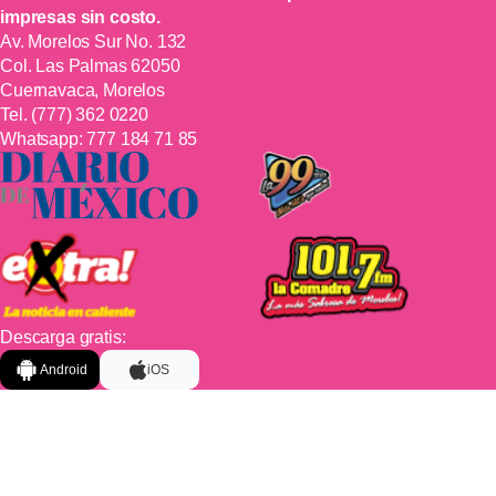
impresas sin costo.
Av. Morelos Sur No. 132
Col. Las Palmas 62050
Cuernavaca, Morelos
Tel.
(777) 362 0220
Whatsapp:
777 184 71 85
Descarga gratis:
Android
iOS