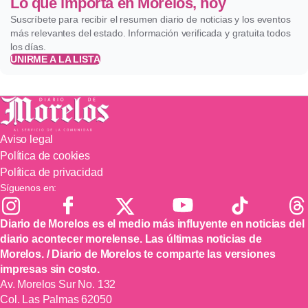
Lo que importa en Morelos, hoy
Suscríbete para recibir el resumen diario de noticias y los eventos
más relevantes del estado. Información verificada y gratuita todos
los días.
UNIRME A LA LISTA
Aviso legal
Política de cookies
Política de privacidad
Síguenos en:
Diario de Morelos es el medio más influyente en noticias del
diario acontecer morelense. Las últimas noticias de
Morelos. / Diario de Morelos te comparte las versiones
impresas sin costo.
Av. Morelos Sur No. 132
Col. Las Palmas 62050