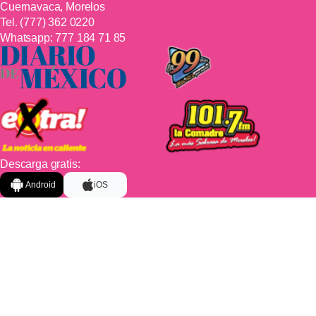
Cuernavaca, Morelos
Tel.
(777) 362 0220
Whatsapp:
777 184 71 85
Descarga gratis:
Android
iOS