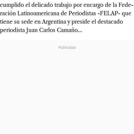
cum­plido el deli­cado tra­bajo por encargo de la Fede­
ra­ción Lati­noa­me­ri­cana de Perio­dis­tas -FELAP- que
tiene su sede en Argen­tina y pre­side el des­ta­cado
perio­dista Juan Car­los Camaño…