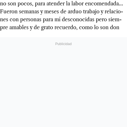
no son pocos, para aten­der la labor enco­men­dada…
Fue­ron sema­nas y meses de arduo tra­bajo y rela­cio­
nes con per­so­nas para mí des­co­no­ci­das pero siem­
pre ama­bles y de grato recuerdo, como lo son don