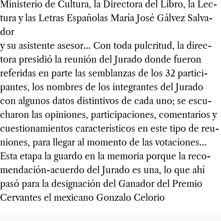
Minis­te­rio de Cul­tura, la Direc­tora del Libro, la Lec­
tura y las Letras Espa­ño­las María José Gál­vez Sal­va­
dor
y su asis­tente ase­sor… Con toda pul­cri­tud, la direc­
tora pre­si­dió la reu­nión del Jurado donde fue­ron
refe­ri­das en parte las sem­blan­zas de los 32 par­ti­ci­
pan­tes, los nom­bres de los inte­gran­tes del Jurado
con algu­nos datos dis­tin­ti­vos de cada uno; se escu­
cha­ron las opi­nio­nes, par­ti­ci­pa­cio­nes, comen­ta­rios y
cues­tio­na­mien­tos carac­te­rís­ti­cos en este tipo de reu­
nio­nes, para lle­gar al momento de las vota­cio­nes…
Esta etapa la guardo en la memo­ria por­que la reco­
men­da­ción-acuerdo del Jurado es una, lo que ahí
pasó para la desig­na­ción del Gana­dor del Pre­mio
Cer­van­tes el mexi­cano Gon­zalo Celo­rio