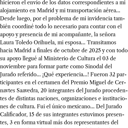
hicie­ron el envío de los datos corres­pon­dien­tes a mi
alo­ja­miento en Madrid y mi trans­por­ta­ción aérea…
Desde luego, por el pro­blema de mi invi­den­cia tam­
bién coor­diné todo lo nece­sa­rio para con­tar con el
apoyo y pre­sen­cia de mi acom­pa­ñante, la señora
Laura Toledo Orihuela, mi esposa… Tran­si­ta­mos
hacia Madrid a fina­les de octu­bre de 2025 y con todo
su apoyo lle­gué al Minis­te­rio de Cul­tura el 03 de
noviem­bre para for­mar parte como Sino­dal del
Jurado refe­rido… ¡Qué expe­rien­cia…! Fue­ron 32 par­
ti­ci­pan­tes en el cer­ta­men del Pre­mio Miguel de Cer­
nav­tes Saa­ve­dra, 20 inte­gran­tes del Jurado pro­ce­den­
tes de dis­tin­tas nacio­nes, orga­ni­za­cio­nes e ins­ti­tu­cio­
nes de cul­tura. Fui el único mexi­cano… Del Jurado
Cali­fi­ca­dor, 15 de sus inte­gran­tes estu­vi­mos pre­sen­
tes, 3 en forma vir­tual más dos repre­sen­tan­tes del