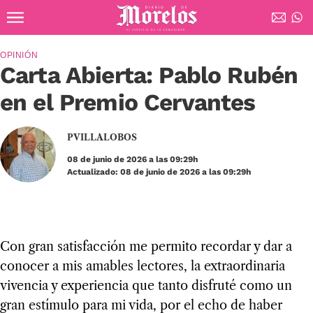
Ir al contenido principal
Diario de Morelos
OPINIÓN
Carta Abierta: Pablo Rubén
en el Premio Cervantes
PVILLALOBOS
08 de junio de 2026 a las 09:29h
Actualizado: 08 de junio de 2026 a las 09:29h
Con gran satis­fac­ción me per­mito recor­dar y dar a
cono­cer a mis ama­bles lec­to­res, la extraor­di­na­ria
viven­cia y expe­rien­cia que tanto dis­fruté como un
gran estí­mulo para mi vida, por el echo de haber