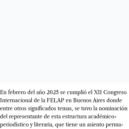
En febrero del año 2025 se cum­plió el XII Con­greso
Inter­na­cio­nal de la FELAP en Bue­nos Aires donde
entre otros sig­ni­fi­ca­dos temas, se tuvo la nomi­na­ción
del repre­sen­tante de esta estruc­tura aca­dé­mico-
perio­dís­tico y lite­ra­ria, que tiene un asiento per­ma­