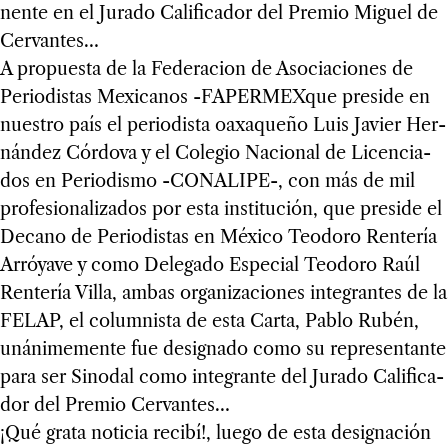
nente en el Jurado Cali­fi­ca­dor del Pre­mio Miguel de
Cer­van­tes…
A pro­puesta de la Fede­ra­cion de Aso­cia­cio­nes de
Perio­dis­tas Mexi­ca­nos -FAPER­MEX­que pre­side en
nues­tro país el perio­dista oaxa­queño Luis Javier Her­
nán­dez Cór­dova y el Cole­gio Nacio­nal de Licen­cia­
dos en Perio­dismo -CONALIPE-, con más de mil
pro­fe­sio­na­li­za­dos por esta ins­ti­tu­ción, que pre­side el
Decano de Perio­dis­tas en México Teo­doro Ren­te­ría
Arró­yave y como Dele­gado Espe­cial Teo­doro Raúl
Ren­te­ría Villa, ambas orga­ni­za­cio­nes inte­gran­tes de la
FELAP, el colum­nista de esta Carta, Pablo Rubén,
uná­ni­me­mente fue desig­nado como su repre­sen­tante
para ser Sino­dal como inte­grante del Jurado Cali­fi­ca­
dor del Pre­mio Cer­van­tes…
¡Qué grata noti­cia recibí!, luego de esta desig­na­ción