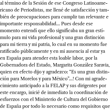
al tér­mino de la Sesión de ese Con­greso Lati­noa­me­
ri­cano de Perio­dis­tas, me llené de satis­fac­ción y tam­
bién de preo­cu­pa­cio­nes para cum­plir tan rele­vante e
impor­tante res­pon­sa­bi­li­dad… Pues desde ese
momento entendí que ello sig­ni­fi­caba un gran estí­
mulo para mi vida pro­fe­sio­nal y una gran dis­tin­ción
para mi tie­rra y mi patria, lo cual en su momento fue
rati­fi­cado públi­ca­mente y en mi ausen­cia al estar ya
en España para aten­der esta loa­ble labor, por la
Gober­na­dora del Estado, Mar­ga­rita Gon­zá­lez Sara­via,
quien en efecto dijo y agra­dezco: “Es una gran dis­tin­
ción para More­los y para México”…! Con mi agra­de­
ci­miento anti­ci­pado a la FELAP y sus diri­gen­tes por
este encargo, ini­cié de inme­diato la coor­di­na­ción de
esfuer­zos con el Minis­te­rio de Cul­tura del Gobierno
de España por todo lo nece­sa­rio como requi­si­tos que