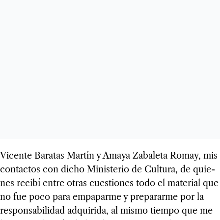
Vicente Bara­tas Mar­tín y Amaya Zaba­leta Romay, mis
con­tac­tos con dicho Minis­te­rio de Cul­tura, de quie­
nes recibí entre otras cues­tio­nes todo el mate­rial que
no fue poco para empa­parme y pre­pa­rarme por la
res­pon­sa­bi­li­dad adqui­rida, al mismo tiempo que me