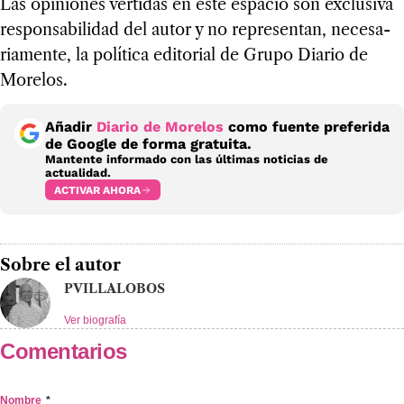
Las opi­nio­nes ver­ti­das en este espa­cio son exclu­siva
res­pon­sa­bi­li­dad del autor y no repre­sen­tan, nece­sa­
ria­mente, la polí­tica edi­to­rial de Grupo Dia­rio de
More­los.
Añadir
Diario de Morelos
como fuente preferida
de Google de forma gratuita.
Mantente informado con las últimas noticias de
actualidad.
ACTIVAR AHORA
Sobre el autor
PVILLALOBOS
Ver biografía
Comentarios
Nombre
*