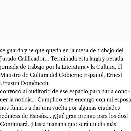
se guarda y se que queda en la mesa de tra­bajo del
Jurado Cali­fi­ca­dor… Ter­mi­nada esta larga y pesada
jor­nada de tra­bajo por la Lite­ra­tura y la Cul­tura, el
Minis­tro de Cul­tura del Gobierno Espa­ñol, Ernest
Urta­sun Domènech,
con­vocó al audi­to­rio de ese espa­cio para dar a cono­
cer la noti­cia… Cum­plido este encargo con mi esposa
nos fui­mos a dar una vuelta por algu­nas ciu­da­des
icó­ni­cas de España… ¡Qué gran pre­mio para los dos!
Con­ti­nuará. ¡Hasta mañana que será un día más!