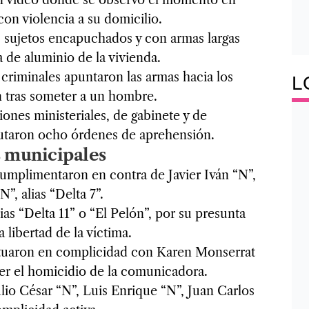
on violencia a su domicilio.
s sujetos encapuchados y con armas largas
 de aluminio de la vivienda.
 criminales apuntaron las armas hacia los
L
n tras someter a un hombre.
ones ministeriales, de gabinete y de
ecutaron ocho órdenes de aprehensión.
s municipales
umplimentaron en contra de Javier Iván “N”,
N”, alias “Delta 7”.
as “Delta 11” o “El Pelón”, por su presunta
a libertad de la víctima.
ctuaron en complicidad con Karen Monserrat
ter el homicidio de la comunicadora.
io César “N”, Luis Enrique “N”, Juan Carlos