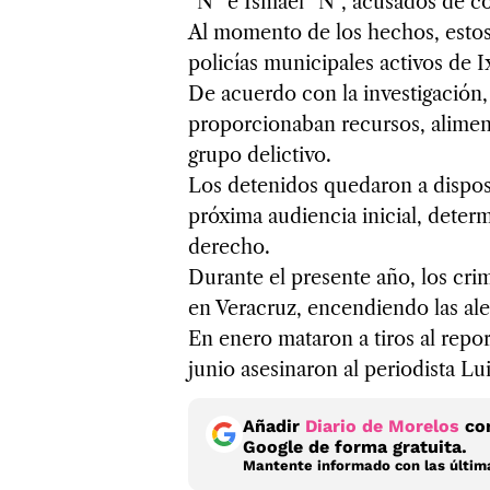
“N” e Ismael “N”, acusados de co
Al momento de los hechos, esto
policías municipales activos de I
De acuerdo con la investigación
proporcionaban recursos, aliment
grupo delictivo.
Los detenidos quedaron a disposi
próxima audiencia inicial, deter
derecho.
Durante el presente año, los cri
en Veracruz, encendiendo las aler
En enero mataron a tiros al repor
junio asesinaron al periodista L
Añadir
Diario de Morelos
com
Google de forma gratuita.
Mantente informado con las última