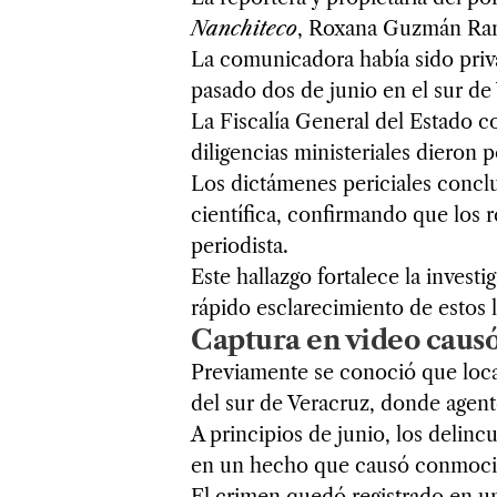
Nanchiteco
, Roxana Guzmán Ramí
La comunicadora había sido priva
pasado dos de junio en el sur de
La Fiscalía General del Estado c
diligencias ministeriales dieron 
Los dictámenes periciales conclu
científica, confirmando que los 
periodista.
Este hallazgo fortalece la invest
rápido esclarecimiento de estos 
Captura en video caus
Previamente se conoció que loca
del sur de Veracruz, donde agent
A principios de junio, los delincu
en un hecho que causó conmoció
El crimen quedó registrado en 