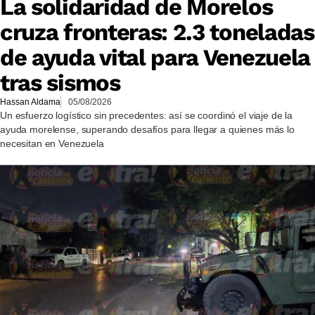
La solidaridad de Morelos
cruza fronteras: 2.3 toneladas
de ayuda vital para Venezuela
tras sismos
Hassan Aldama
05/08/2026
Un esfuerzo logístico sin precedentes: así se coordinó el viaje de la
ayuda morelense, superando desafíos para llegar a quienes más lo
necesitan en Venezuela