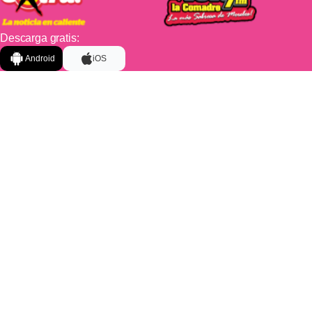
Descarga gratis:
Android
iOS