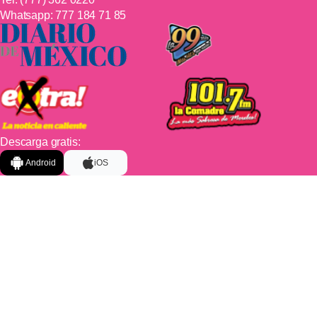
Whatsapp:
777 184 71 85
Descarga gratis:
Android
iOS