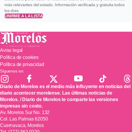
más relevantes del estado. Información verificada y gratuita todos
los días.
UNIRME A LA LISTA
Aviso legal
Política de cookies
Política de privacidad
Síguenos en:
Diario de Morelos es el medio más influyente en noticias del
diario acontecer morelense. Las últimas noticias de
Morelos. / Diario de Morelos te comparte las versiones
impresas sin costo.
Av. Morelos Sur No. 132
Col. Las Palmas 62050
Cuernavaca, Morelos
Tel.
(777) 362 0220