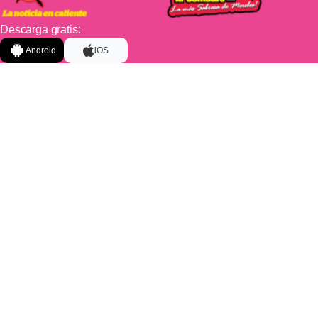
Descarga gratis:
Android
iOS