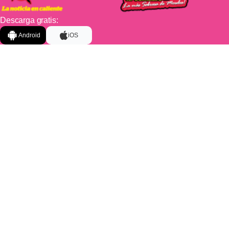
Descarga gratis:
Android
iOS