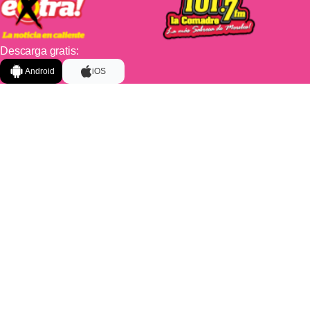
Descarga gratis:
Android
iOS