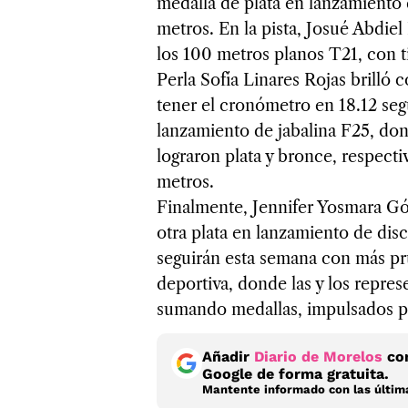
medalla de plata en lanzamiento 
metros. En la pista, Josué Abdi
los 100 metros planos T21, con 
Perla Sofía Linares Rojas brilló 
tener el cronómetro en 18.12 se
lanzamiento de jabalina F25, do
lograron plata y bronce, respecti
metros.
Finalmente, Jennifer Yosmara G
otra plata en lanzamiento de dis
seguirán esta semana con más pr
deportiva, donde las y los repre
sumando medallas, impulsados por
Añadir
Diario de Morelos
com
Google de forma gratuita.
Mantente informado con las última