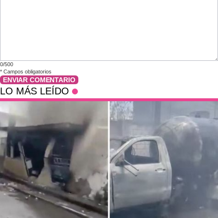
0/500
*
Campos obligatorios
ENVIAR COMENTARIO
LO MÁS LEÍDO