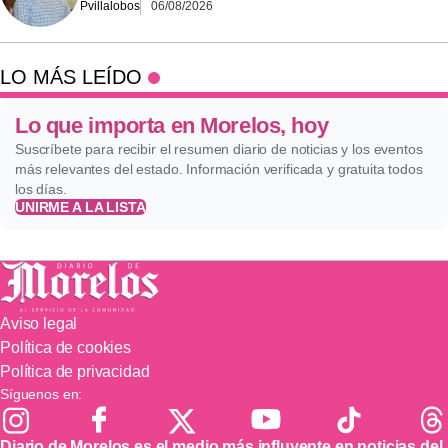
Pvillalobos
06/08/2026
LO MÁS LEÍDO
Lo que importa en Morelos, hoy
Suscríbete para recibir el resumen diario de noticias y los eventos
más relevantes del estado. Información verificada y gratuita todos
los días.
UNIRME A LA LISTA
Aviso legal
Política de cookies
Política de privacidad
Síguenos en:
Diario de Morelos es el medio más influyente en noticias del