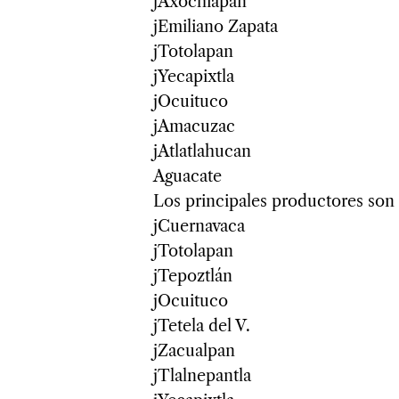
jAxochiapan
jEmiliano Zapata
jTotolapan
jYecapixtla
jOcuituco
jAmacuzac
jAtlatlahucan
Aguacate
Los principales productores son
jCuernavaca
jTotolapan
jTepoztlán
jOcuituco
jTetela del V.
jZacualpan
jTlalnepantla