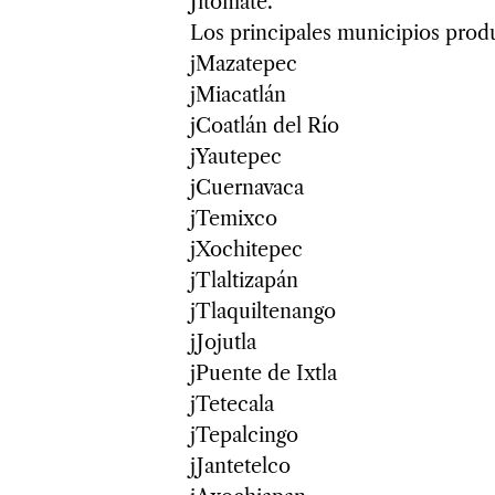
Jitomate.
Los principales municipios prod
jMazatepec
jMiacatlán
jCoatlán del Río
jYautepec
jCuernavaca
jTemixco
jXochitepec
jTlaltizapán
jTlaquiltenango
jJojutla
jPuente de Ixtla
jTetecala
jTepalcingo
jJantetelco