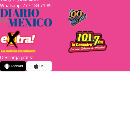
Whatsapp:
777 184 71 85
Descarga gratis:
Android
iOS