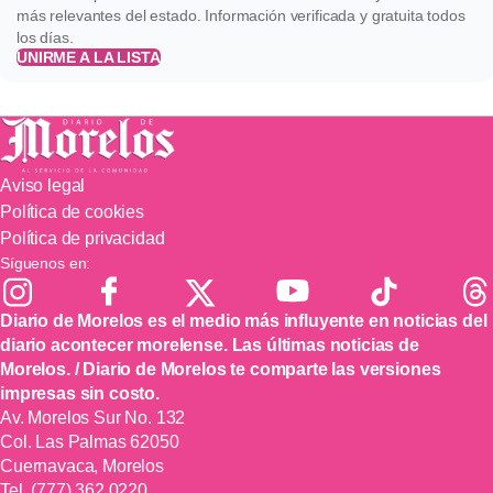
más relevantes del estado. Información verificada y gratuita todos
los días.
UNIRME A LA LISTA
Aviso legal
Política de cookies
Política de privacidad
Síguenos en:
Diario de Morelos es el medio más influyente en noticias del
diario acontecer morelense. Las últimas noticias de
Morelos. / Diario de Morelos te comparte las versiones
impresas sin costo.
Av. Morelos Sur No. 132
Col. Las Palmas 62050
Cuernavaca, Morelos
Tel.
(777) 362 0220