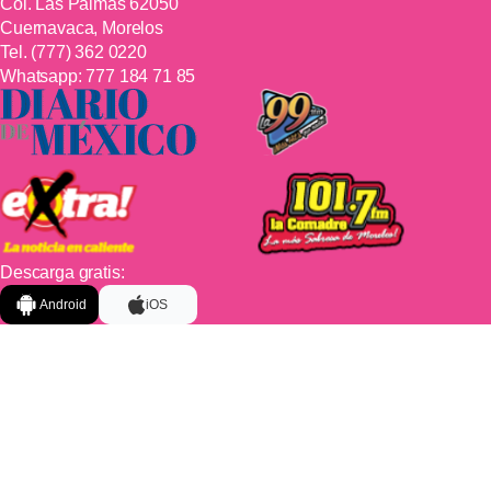
Col. Las Palmas 62050
Cuernavaca, Morelos
Tel.
(777) 362 0220
Whatsapp:
777 184 71 85
Descarga gratis:
Android
iOS