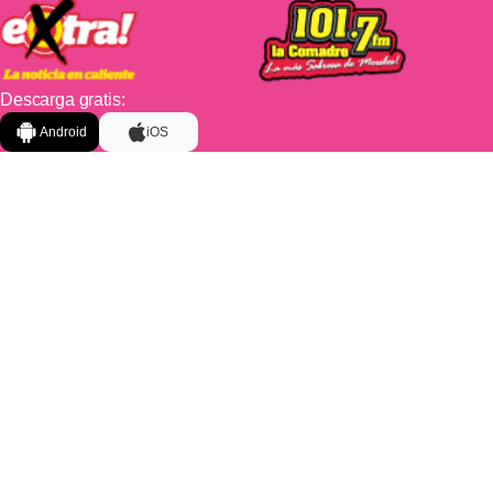
Descarga gratis:
Android
iOS