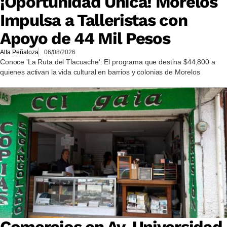
¡Oportunidad Única! Morelos
Impulsa a Talleristas con
Apoyo de 44 Mil Pesos
Alfa Peñaloza
06/08/2026
Conoce 'La Ruta del Tlacuache': El programa que destina $44,800 a
quienes activan la vida cultural en barrios y colonias de Morelos