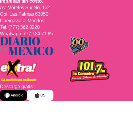
impresas sin costo.
Av. Morelos Sur No. 132
Col. Las Palmas 62050
Cuernavaca, Morelos
Tel.
(777) 362 0220
Whatsapp:
777 184 71 85
Descarga gratis:
Android
iOS