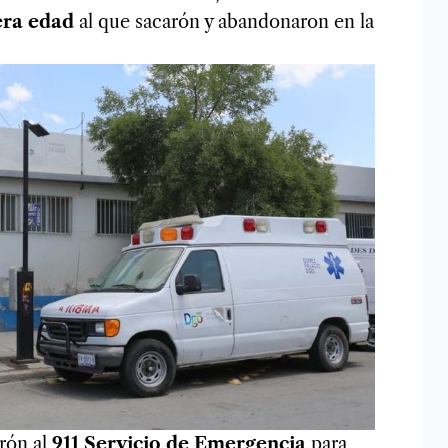
era edad
al que sacarón y abandonaron en la
arón al
911
Servicio de Emergencia
para