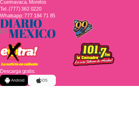
Cuernavaca, Morelos
Tel.
(777) 362 0220
Whatsapp:
777 184 71 85
Descarga gratis:
Android
iOS