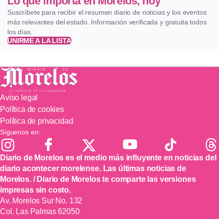
Lo que importa en Morelos, hoy
Suscríbete para recibir el resumen diario de noticias y los eventos
más relevantes del estado. Información verificada y gratuita todos
los días.
UNIRME A LA LISTA
Aviso legal
Política de cookies
Política de privacidad
Síguenos en:
Diario de Morelos es el medio más influyente en noticias del
diario acontecer morelense. Las últimas noticias de
Morelos. / Diario de Morelos te comparte las versiones
impresas sin costo.
Av. Morelos Sur No. 132
Col. Las Palmas 62050