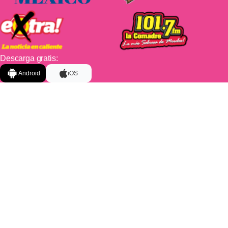
Descarga gratis:
Android
iOS