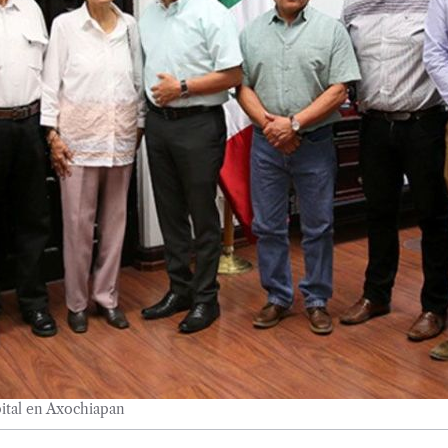
ital en Axochiapan