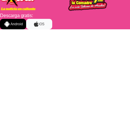
Descarga gratis:
Android
iOS