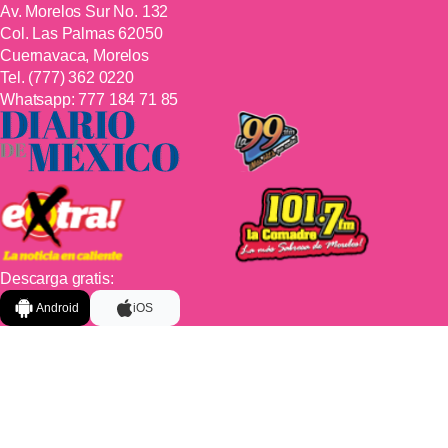
Av. Morelos Sur No. 132
Col. Las Palmas 62050
Cuernavaca, Morelos
Tel.
(777) 362 0220
Whatsapp:
777 184 71 85
Descarga gratis:
Android
iOS