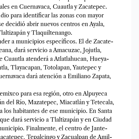
a­les en Cuer­na­vaca, Cuautla y Zaca­te­pec.
­dio para iden­ti­fi­car las zonas con mayor
, se deci­dió abrir nue­vos cen­tros en Ayala,
l­ti­za­pán y Tla­quil­te­nango.
er a muni­ci­pios espe­cí­fi­cos. El de Zaca­te­
na, dará ser­vi­cio a Ama­cu­zac, Jojutla,
e Cuautla aten­derá a Atlat­lahu­can, Hue­ya­
la, Tla­ya­ca­pan, Toto­la­pan, Yau­te­pec y
uer­na­vaca dará aten­ción a Emi­liano Zapata,
Temixco para esa región, otro en Alpu­yeca
án del Río, Maza­te­pec, Mia­cat­lán y Tete­cala,
 los habi­tan­tes de ese muni­ci­pio. En Santa
que dará ser­vi­cio a Tlal­ti­za­pán y en Ciu­dad
i­ci­pio. Final­mente, el cen­tro de Jan­te­
a­ca­te­pec, Tepal­cingo y Zacual­pan de Amil­