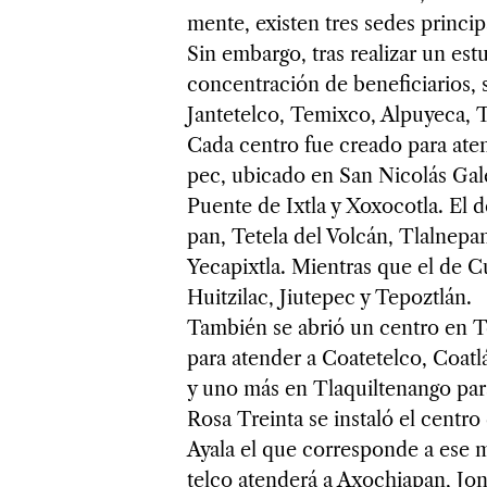
mente, exis­ten tres sedes prin­ci­p
Sin embargo, tras rea­li­zar un estu
con­cen­tra­ción de bene­fi­cia­rios
Jan­te­telco, Temixco, Alpu­yeca, Tla
Cada cen­tro fue creado para aten­d
pec, ubi­cado en San Nico­lás Galea
Puente de Ixtla y Xoxo­cotla. El d
pan, Tetela del Vol­cán, Tlal­ne­pant
Yeca­pixtla. Mien­tras que el de C
Huit­zi­lac, Jiu­te­pec y Tepozt­lán.
Tam­bién se abrió un cen­tro en 
para aten­der a Coa­te­telco, Coat­l
y uno más en Tla­quil­te­nango para
Rosa Treinta se ins­taló el cen­tro 
Ayala el que corres­ponde a ese mun
telco aten­derá a Axo­chia­pan, Jon