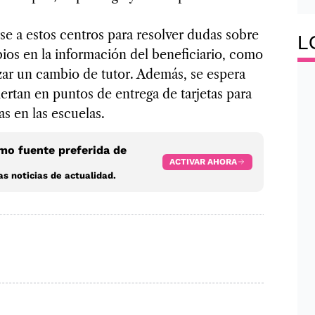
rse a estos cen­tros para resol­ver dudas sobre
L
ios en la infor­ma­ción del bene­fi­cia­rio, como
­zar un cam­bio de tutor. Ade­más, se espera
er­tan en pun­tos de entrega de tar­je­tas para
as en las escue­las.
o fuente preferida de
ACTIVAR AHORA
s noticias de actualidad.