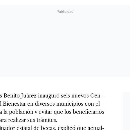
as Benito Juá­rez inau­guró seis nue­vos Cen­
Bie­nes­tar en diver­sos muni­ci­pios con el
a la pobla­ción y evi­tar que los bene­fi­cia­rios
a rea­li­zar sus trá­mi­tes.
na­dor esta­tal de becas, explicó que actual­