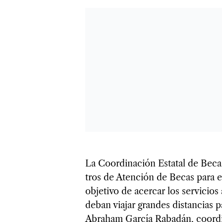
La Coor­di­na­ción Esta­tal de Bec
tros de Aten­ción de Becas para el 
obje­tivo de acer­car los ser­vi­cios 
deban via­jar gran­des dis­tan­cias par
Abraham Gar­cía Raba­dán, coor­di­