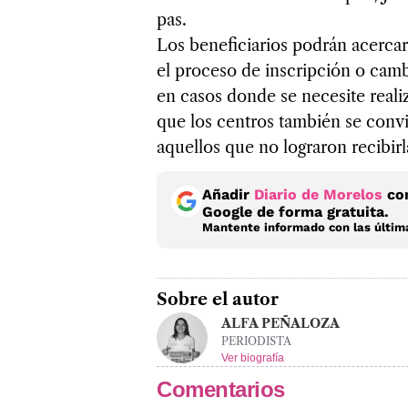
pas.
Los bene­fi­cia­rios podrán acer­ca
el pro­ceso de ins­crip­ción o cam­b
en casos donde se nece­site rea­li
que los cen­tros tam­bién se con­vi
aque­llos que no logra­ron reci­bir­l
Añadir
Diario de Morelos
com
Google de forma gratuita.
Mantente informado con las última
Sobre el autor
ALFA PEÑALOZA
PERIODISTA
Ver biografía
Comentarios