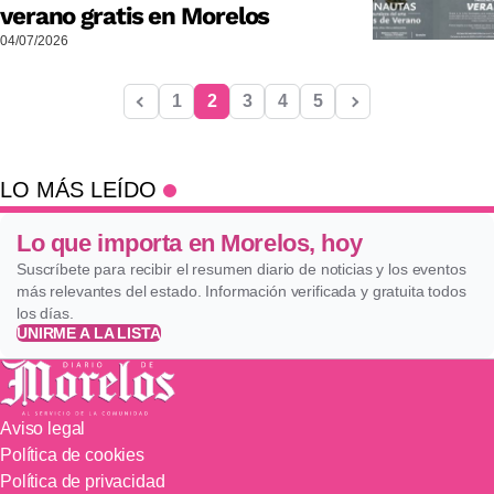
verano gratis en Morelos
04/07/2026
1
2
3
4
5
LO MÁS LEÍDO
Lo que importa en Morelos, hoy
Suscríbete para recibir el resumen diario de noticias y los eventos
más relevantes del estado. Información verificada y gratuita todos
los días.
UNIRME A LA LISTA
Aviso legal
Política de cookies
Política de privacidad