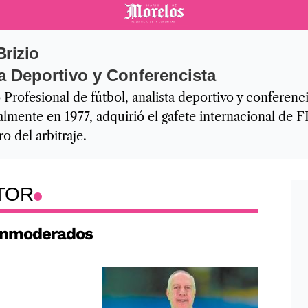
Diario de Morelos
Brizio
a Deportivo y Conferencista
 Profesional de fútbol, analista deportivo y conferenci
almente en 1977, adquirió el gafete internacional de
o del arbitraje.
TOR
 Inmoderados