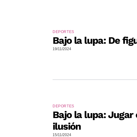
DEPORTES
Bajo la lupa: De fig
19/11/2024
DEPORTES
Bajo la lupa: Jugar 
ilusión
15/11/2024