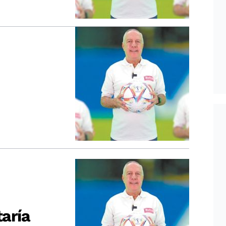
taría