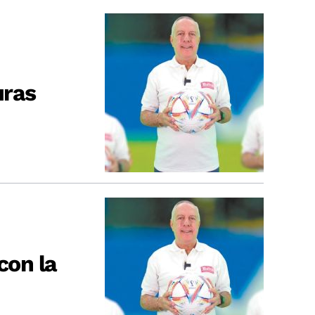
uras
con la