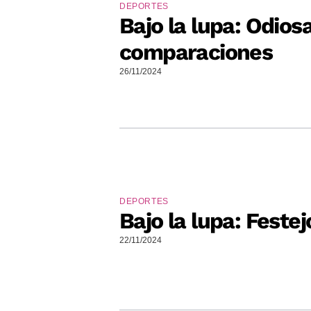
DEPORTES
Bajo la lupa: Odios
comparaciones
26/11/2024
DEPORTES
Bajo la lupa: Festej
22/11/2024