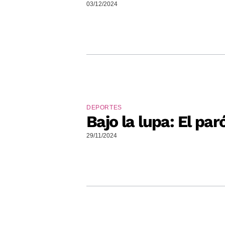
03/12/2024
DEPORTES
Bajo la lupa: El par
29/11/2024