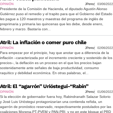
OPINIÓN
JPerez
03/06/2022
Presidente de la Comisión de Hacienda, el diputado Agustín Alonso
Gutiérrez puso el remedio y el trapito para que el Gobierno del Estado
les pague a 120 maestros y maestras del programa de inglés de
preprimaria y primaria las quincenas que les debe, desde enero,
febrero y marzo. Bastaría con...
Atril: La inflación o comer puro chile
OPINIÓN
JPerez
02/06/2022
Para empezar por el principio, hay que anotar que a diferencia de la
inflación –caracterizada por el incremento creciente y sostenido de los
precios–, la deflación es un proceso en el que los precios bajan
sostenidamente ante señales de baja productividad, consumo
raquítico y debilidad económica. En otras palabras, el...
Atril: El “agarrón” Urióstegui-“Rabín”
OPINIÓN
JPerez
01/06/2022
Si la elección de gobernador fuera hoy, Rabindranath Salazar Solorio
y José Luis Urióstegui protagonizarían una contienda reñida, un
agarrón de pronóstico reservado, respectivamente postulados por las
coaliciones Morena-PT-PVEM y PAN-PRI, y no en este bloque el PRD