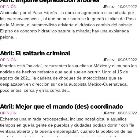
Atril: Impune depredación arbórea
OPINIÓN
JPerez
10/06/2022
Al circular por el Paso Exprés –la obra no agradecida sino odiada por
los cuernavacences–, al que no por nada se le quedó el alias de Paso
de la Muerte, el automovilista advierte el drástico cambio del paisaje.
El piso de concreto hidráulico satura la mirada; hay una explanada
pelona...
Atril: El saltarín criminal
OPINIÓN
JPerez
09/06/2022
Morelos está “salado”, recurrentes las vueltas a México y el mundo las
noticias de hechos nefastos que aquí suelen ocurrir. Uno: el 15 de
agosto de 2021, la cadena de choques de motociclistas que se
desplazaban en dirección sur de la autopista México-Cuernavaca,
poco antes, cerca y en la curva de...
Atril: Mejor que el mando (des) coordinado
OPINIÓN
JPerez
08/06/2022
Echemos una mirada retrospectiva, incluso nostálgica, a aquellos
tiempos en que la gente de pueblos y ciudades podían dormir con “la
ventana abierta y la puerta emparejada”, cuando la población de las