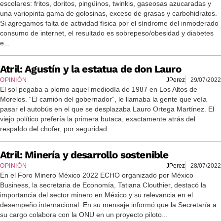
escolares: fritos, doritos, pingüinos, twinkis, gaseosas azucaradas y
una variopinta gama de golosinas, exceso de grasas y carbohidratos.
Si agregamos falta de actividad física por el síndrome del inmoderado
consumo de internet, el resultado es sobrepeso/obesidad y diabetes
e...
Atril: Agustín y la estatua de don Lauro
OPINIÓN
JPerez
29/07/2022
El sol pegaba a plomo aquel mediodía de 1987 en Los Altos de
Morelos. “El camión del gobernador”, le llamaba la gente que veía
pasar el autobús en el que se desplazaba Lauro Ortega Martínez. El
viejo político prefería la primera butaca, exactamente atrás del
respaldo del chofer, por seguridad...
Atril: Minería y desarrollo sostenible
OPINIÓN
JPerez
28/07/2022
En el Foro Minero México 2022 ECHO organizado por México
Business, la secretaria de Economía, Tatiana Clouthier, destacó la
importancia del sector minero en México y su relevancia en el
desempeño internacional. En su mensaje informó que la Secretaría a
su cargo colabora con la ONU en un proyecto piloto...