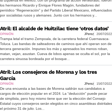
la izquierda en México, con un programa de acción vertebrado, fueron
los hermanos Ricardo y Enrique Flores Magón, fundadores del
periódico “Regeneración” y del Partido Liberal Mexicano, influenciados
por socialistas rusos y alemanes. Junto con los hermanos y...
Atril: El alcalde de Huitzilac tiene ‘otros datos’
OPINIÓN
JPerez
20/07/2022
Trampa letal el tramo Zempoala, de la carretera federal Cuernavaca-
Toluca. Las bandas de salteadores de caminos que ahí operan son de
tercera generación. Impunes los más y apresados los menos roban,
matan, vejan, asustan. Cueva de lobos apenas se oculta el sol, por la
carretera sinuosa bordeada por el bosque...
Atril: Los consejeros de Morena y los tres
García
OPINIÓN
JPerez
15/07/2022
De una encuesta a las bases de Morena saldrán sus candidatos a
cargos de elección popular en el 2024. La “deducción” puede pecar
de simplista, pero hoy mismo tiene que ver la elección del Consejo
Estatal cuyos consejeros serán elegidos en cinco asambleas distritales
el próximo 31 de julio. Los...