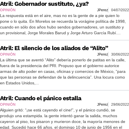
Atril: Gobernador sustituto, ¿ya?
OPINIÓN
JPerez
04/07/2022
La respuesta está en el aire, mas no es la gente de a pie quien lo
pone o lo quita. En Morelos se recuerda la vorágine política de 1998,
cuando en sólo dos años hubo sendos gobernadores, un sustituto y
un provisional, Jorge Morales Barud y Jorge Arturo García Rubí....
Atril: El silencio de los aliados de “Alito”
OPINIÓN
JPerez
30/06/2022
La última que se aventó “Alito” debería ponerlo de patitas en la calle,
fuera de la presidencia del PRI. Propuso que el gobierno autorice
armas de alto poder en casas, oficinas y comercios de México, “para
que las personas se defiendan de la delincuencia”. Una locura como
en Estados Unidos,...
Atril: Cuando el pánico estalla
OPINIÓN
JPerez
29/06/2022
Alguien gritó: “¡se está cayendo el cine!”, y el pánico cundió, se
produjo una estampida. la gente intentó ganar la salida, muchos
cayeron al piso, los pisaron y murieron doce, la mayoría menores de
edad. Sucedió hace 66 años, el domingo 10 de junio de 1956 en el