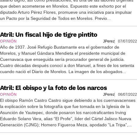
salario digno, así como prestaciones, es una de las labores urgentes
que deben acometerse en Morelos. Expuesto este exhorto por el
diputado Arturo Pérez Flores, promueve una iniciativa para impulsar
un Pacto por la Seguridad de Todos en Morelos. Previo...
Atril: Un fiscal hijo de tigre pintito
OPINIÓN
JPerez
07/07/2022
Año de 1937. José Refugio Bustamante era el gobernador de
Morelos, y Manuel Gándara Mendieta el presidente municipal de
Cuernavaca que enseguida sería procurador general de justicia.
Cuatro décadas después conocí a don Manuel, a fines de los setenta
cuando nació el Diario de Morelos. La imagen de los abogados...
Atril: El obispo y la foto de los narcos
OPINIÓN
JPerez
06/07/2022
El obispo Ramón Castro Castro sigue debiendo a los cuernavacenses
la explicación sobre la fotografía que fue tomada en la Iglesia de la
Asunción de Yautepec, donde posaron los narcotraficantes Irving
Eduardo Solano Vera, alias “El Profe”, líder del Cártel Jalisco Nueva
Generación (CJNG); Homero Figueroa Meza, apodado “La Tripa”,...