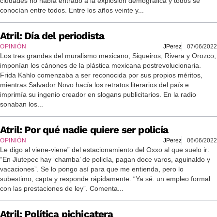
ciudades no había entrado a la explosión demográfica y todos se
conocían entre todos. Entre los años veinte y...
Atril: Día del periodista
OPINIÓN
JPerez
07/06/2022
Los tres grandes del muralismo mexicano, Siqueiros, Rivera y Orozco,
imponían los cánones de la plástica mexicana postrevolucionaria.
Frida Kahlo comenzaba a ser reconocida por sus propios méritos,
mientras Salvador Novo hacía los retratos literarios del país e
imprimía su ingenio creador en slogans publicitarios. En la radio
sonaban los...
Atril: Por qué nadie quiere ser policía
OPINIÓN
JPerez
06/06/2022
Le digo al viene-viene” del estacionamiento del Oxxo al que suelo ir:
“En Jiutepec hay ‘chamba’ de policía, pagan doce varos, aguinaldo y
vacaciones”. Se lo pongo así para que me entienda, pero lo
subestimo, capta y responde rápidamente: “Ya sé: un empleo formal
con las prestaciones de ley”. Comenta...
Atril: Política pichicatera