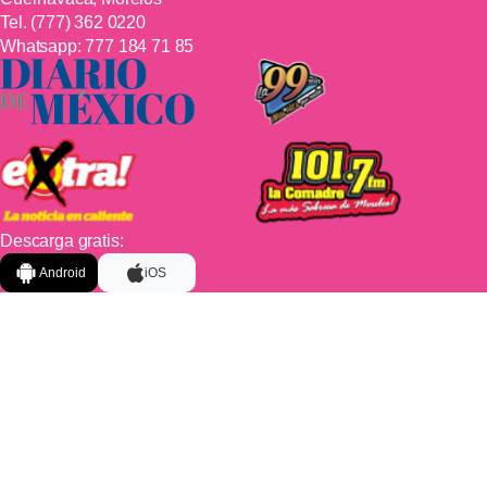
Tel.
(777) 362 0220
Whatsapp:
777 184 71 85
Descarga gratis:
Android
iOS