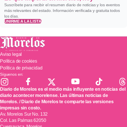
Suscríbete para recibir el resumen diario de noticias y los eventos
más relevantes del estado. Información verificada y gratuita todos
los días.
UNIRME A LA LISTA
Aviso legal
Política de cookies
Política de privacidad
Síguenos en:
Diario de Morelos es el medio más influyente en noticias del
diario acontecer morelense. Las últimas noticias de
Morelos. / Diario de Morelos te comparte las versiones
impresas sin costo.
Av. Morelos Sur No. 132
Col. Las Palmas 62050
Cuernavaca, Morelos