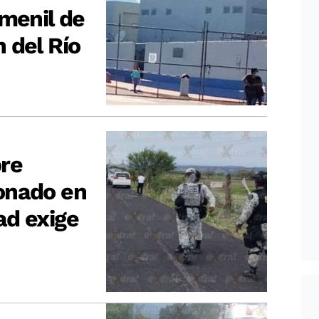
emenil de
 del Río
bre
onado en
ad exige