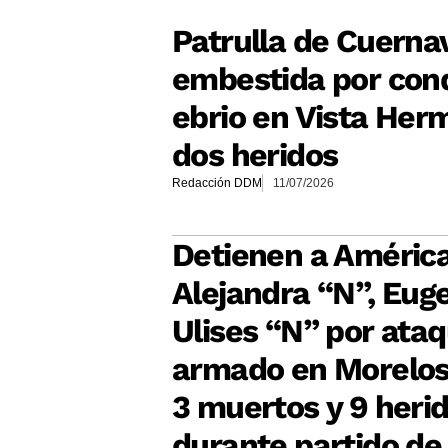
Patrulla de Cuerna
embestida por con
ebrio en Vista Her
dos heridos
Redacción DDM
11/07/2026
Detienen a Améric
Alejandra “N”, Eug
Ulises “N” por ata
armado en Morelos
3 muertos y 9 heri
durante partido de 