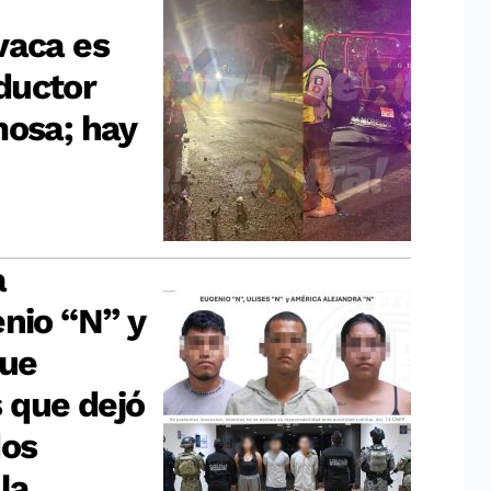
vaca es
ductor
mosa; hay
a
enio “N” y
que
 que dejó
dos
la