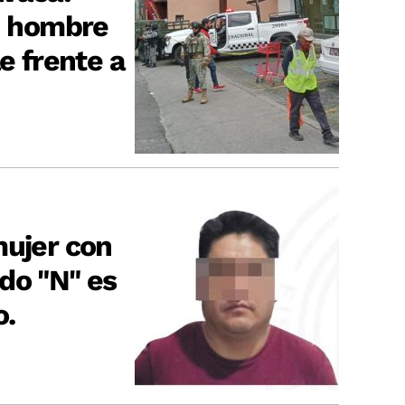
un hombre
e frente a
mujer con
do "N" es
o.