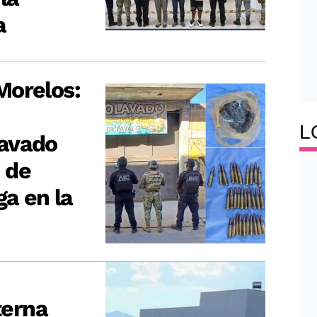
a
Morelos:
L
avado
 de
ga en la
terna