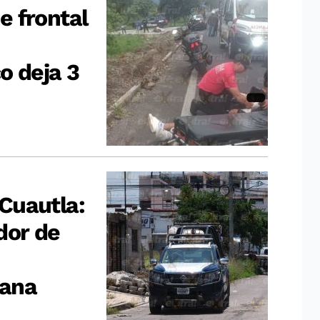
 frontal
o deja 3
Cuautla:
dor de
eana