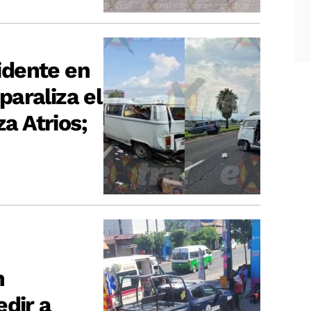
dente en
araliza el
za Atrios;
n
edir a