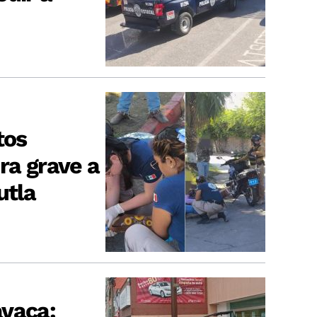
tos
ra grave a
utla
avaca: