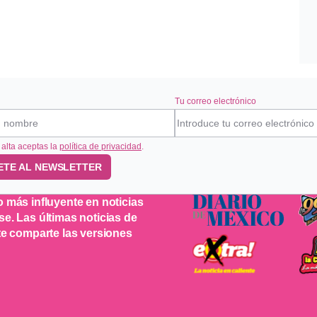
Tu correo electrónico
 alta aceptas la
política de privacidad
.
ETE AL NEWSLETTER
o más influyente en noticias
se. Las últimas noticias de
 te comparte las versiones