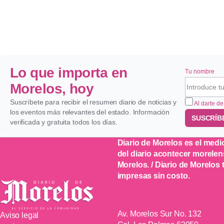
Lo que importa en
Tu nombre
Morelos, hoy
Suscríbete para recibir el resumen diario de noticias y
Al darte de
los eventos más relevantes del estado. Información
SUSCRÍB
verificada y gratuita todos los días.
Diario de Morelos es el medi
del diario acontecer morelen
Morelos. / Diario de Morelos
impresas sin costo.
Av. Morelos Sur No. 132
Aviso legal