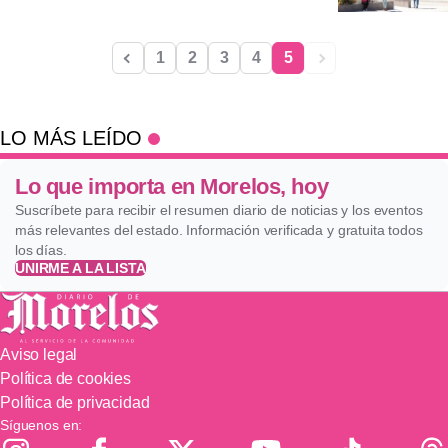
1
2
3
4
5
LO MÁS LEÍDO
Lo que importa en Morelos, hoy
Suscríbete para recibir el resumen diario de noticias y los eventos
más relevantes del estado. Información verificada y gratuita todos
los días.
UNIRME A LA LISTA
Aviso legal
Política de cookies
Política de privacidad
Síguenos en: