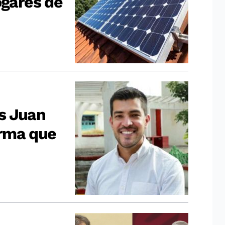
ogares de
s Juan
rma que