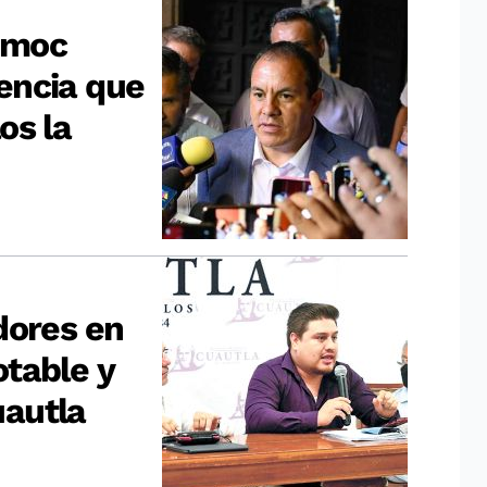
émoc
encia que
os la
dores en
table y
autla