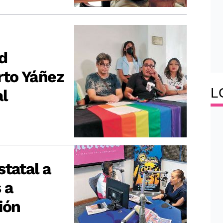
d
to Yáñez
L
l
statal a
 a
ión