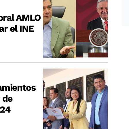
oral AMLO
r el INE
amientos
 de
024