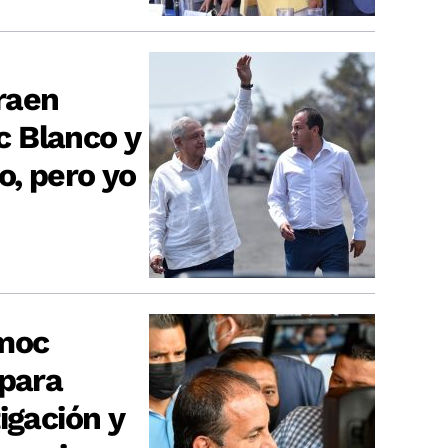
raen
 Blanco y
o, pero yo
moc
 para
igación y