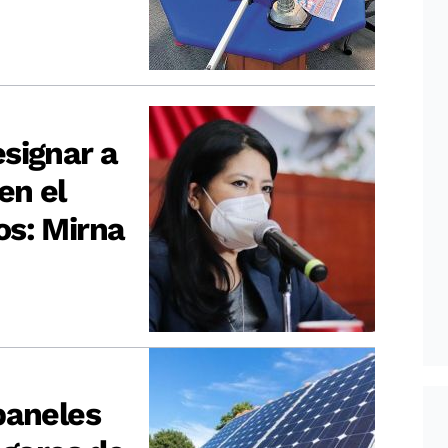
signar a
en el
os: Mirna
paneles