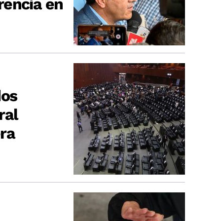
rencia en
dos
ral
ra