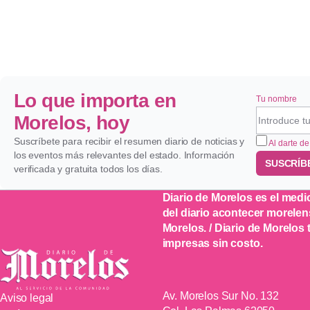
Lo que importa en
Tu nombre
Morelos, hoy
Suscríbete para recibir el resumen diario de noticias y
Al darte de
los eventos más relevantes del estado. Información
SUSCRÍB
verificada y gratuita todos los días.
Diario de Morelos es el medi
del diario acontecer morelen
Morelos. / Diario de Morelos
impresas sin costo.
Av. Morelos Sur No. 132
Aviso legal