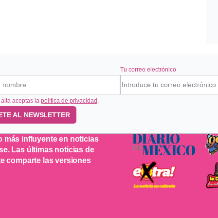
Tu correo electrónico
 alta aceptas la
política de privacidad
.
ETE AL NEWSLETTER
o más influyente en noticias
se. Las últimas noticias de
 te comparte las versiones