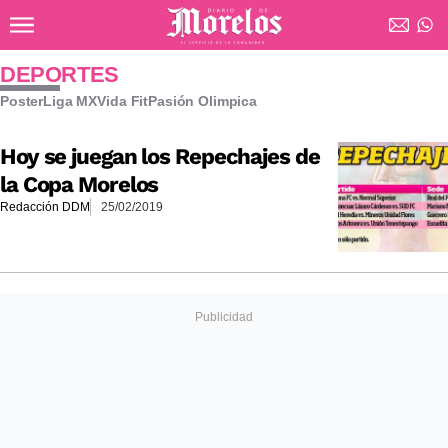
Ir al contenido principal
Diario de Morelos
DEPORTES
Poster
Liga MX
Vida Fit
Pasión Olimpica
Hoy se juegan los Repechajes de
la Copa Morelos
Redacción DDM
25/02/2019