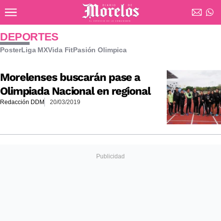
Ir al contenido principal
Diario de Morelos
DEPORTES
Poster
Liga MX
Vida Fit
Pasión Olimpica
Morelenses buscarán pase a
Olimpiada Nacional en regional
Redacción DDM
20/03/2019