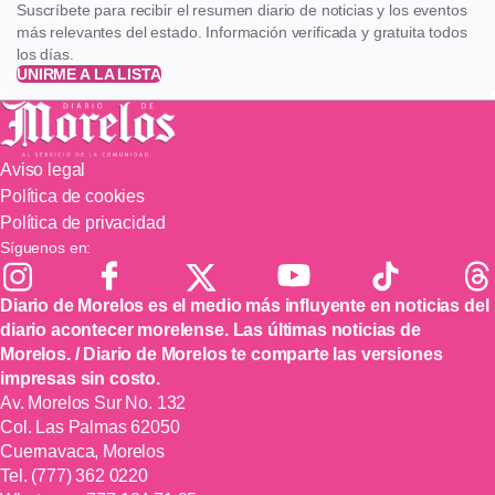
Suscríbete para recibir el resumen diario de noticias y los eventos
más relevantes del estado. Información verificada y gratuita todos
los días.
UNIRME A LA LISTA
Aviso legal
Política de cookies
Política de privacidad
Síguenos en:
Diario de Morelos es el medio más influyente en noticias del
diario acontecer morelense. Las últimas noticias de
Morelos. / Diario de Morelos te comparte las versiones
impresas sin costo.
Av. Morelos Sur No. 132
Col. Las Palmas 62050
Cuernavaca, Morelos
Tel.
(777) 362 0220