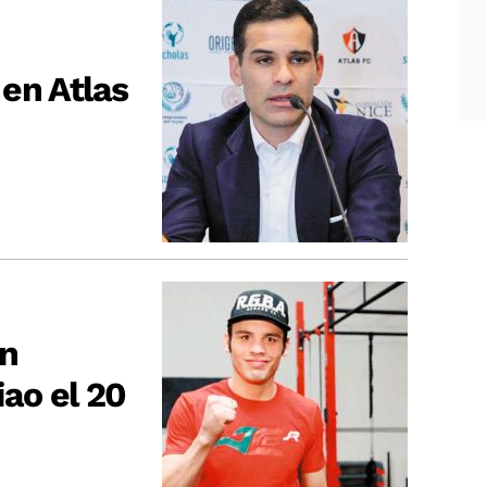
en Atlas
en
ao el 20