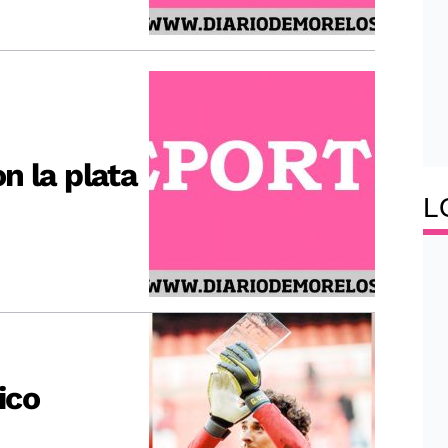
n la plata
L
ico