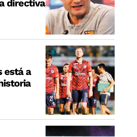
a directiva
 está a
historia