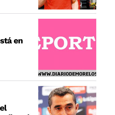
stá en
el