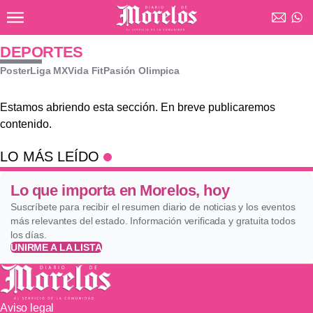
Ir al contenido principal
Diario de Morelos
DEPORTES
Poster
Liga MX
Vida Fit
Pasión Olimpica
Estamos abriendo esta sección. En breve publicaremos
contenido.
LO MÁS LEÍDO
Lo que importa en Morelos, hoy
Suscríbete para recibir el resumen diario de noticias y los eventos
más relevantes del estado. Información verificada y gratuita todos
los días.
UNIRME A LA LISTA
Aviso legal