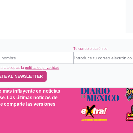
Tu correo electrónico
 alta aceptas la
política de privacidad
.
ETE AL NEWSLETTER
o más influyente en noticias
se. Las últimas noticias de
 te comparte las versiones