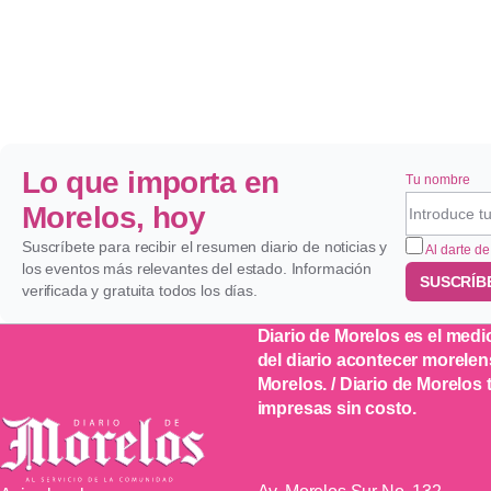
Lo que importa en
Tu nombre
Morelos, hoy
Suscríbete para recibir el resumen diario de noticias y
Al darte de
los eventos más relevantes del estado. Información
SUSCRÍB
verificada y gratuita todos los días.
Diario de Morelos es el medi
del diario acontecer morelen
Morelos. / Diario de Morelos
impresas sin costo.