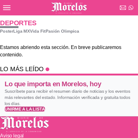
Ir al contenido principal
Diario de Morelos
DEPORTES
Poster
Liga MX
Vida Fit
Pasión Olimpica
Estamos abriendo esta sección. En breve publicaremos
contenido.
LO MÁS LEÍDO
Lo que importa en Morelos, hoy
Suscríbete para recibir el resumen diario de noticias y los eventos
más relevantes del estado. Información verificada y gratuita todos
los días.
UNIRME A LA LISTA
Aviso legal